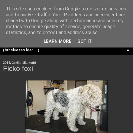
This site uses cookies from Google to deliver its services
Kutyafodraszat.Hu
and to analyze traffic. Your IP address and user-agent are
shared with Google along with performance and security
metrics to ensure quality of service, generate usage
Kutyakozmetika Budapesten, a IV. kerületben,
statistics, and to detect and address abuse.
Káposztásmegyeren
LEARN MORE
GOT IT
▼
2014. április 15., kedd
Fickó foxi